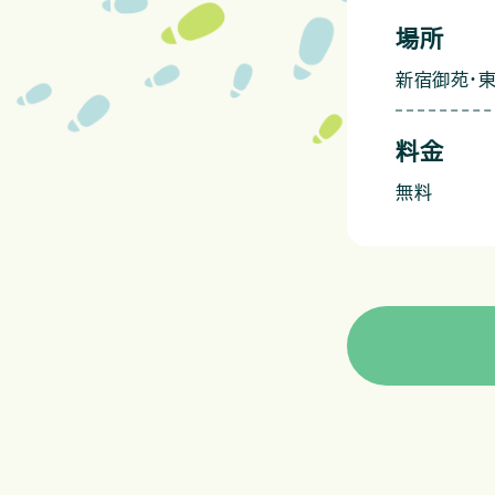
場所
新宿御苑・
料金
無料