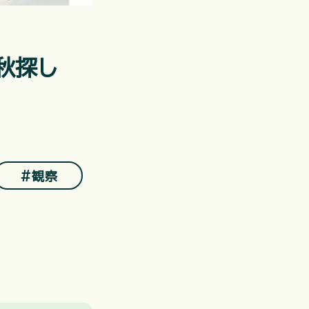
秋探し
＃観察