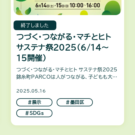
終了しました
つづく・つながる・マチとヒト
サステナ祭2025（6/14～
15開催）
つづく・つながる・マチとヒト サステナ祭2025
錦糸町PARCOは人がつながる、子どもも大人
も笑顔にあふれるまちづくりのお手伝いをいた
2025.05.16
します 錦糸町PARCO・東京楽天地 （東京都墨
田区
＃展示
＃墨田区
＃SDGs