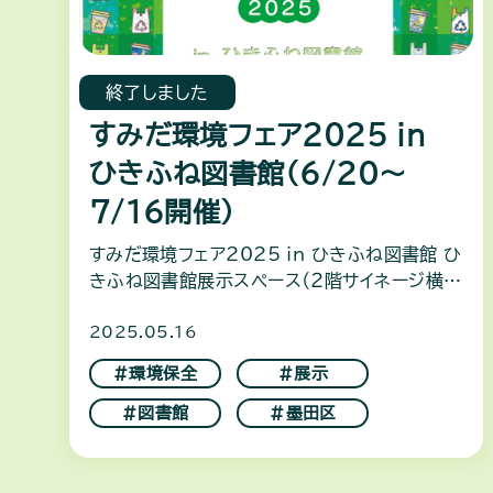
終了しました
すみだ環境フェア2025 in
ひきふね図書館（6/20～
7/16開催）
すみだ環境フェア2025 in ひきふね図書館 ひ
きふね図書館展示スペース（２階サイネージ横）
にて環境に関する展示を行います。デコ活に関
2025.05.16
する掲示、カラスの巣の展示、雨水タンクの展示
がありますので
＃環境保全
＃展示
＃図書館
＃墨田区