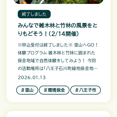
終了しました
みんなで雑木林と竹林の風景をと
りもどそう！（2/14開催）
※申込受付は終了しました※ 里山へGO！
体験プログラム 雑木林と竹林に囲まれた
保全地域で自然体験をしてみよう！ 今回
の活動場所は「八王子石川町緑地保全地
域」です。ここは、八王子市の北
2026.01.13
＃里山
＃環境保全
＃八王子市