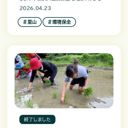
市にある保全地域で、７つの
2026.04.23
＃里山
＃環境保全
終了しました