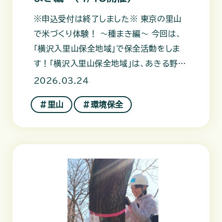
※申込受付は終了しました※ 東京の里山
で米づくり体験！ ～種まき編～ 今回は、
「横沢入里山保全地域」で保全活動をしま
す！「横沢入里山保全地域」は、あきる野市
にある保全地域で、かつての
2026.03.24
＃里山
＃環境保全