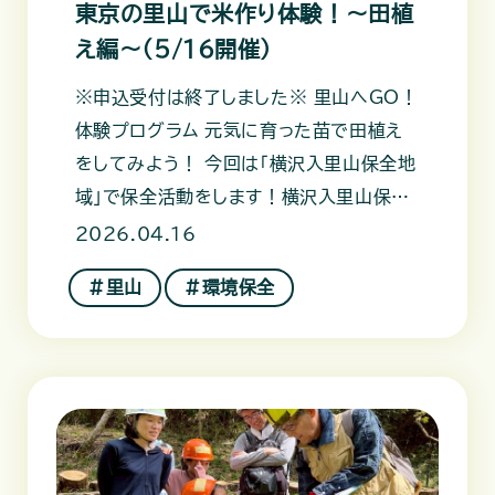
東京の里山で米作り体験！～田植
え編～（5/16開催）
※申込受付は終了しました※ 里山へGO！
体験プログラム 元気に育った苗で田植え
をしてみよう！ 今回は「横沢入里山保全地
域」で保全活動をします！横沢入里山保全
地域は、あきる野市にある保
2026.04.16
＃里山
＃環境保全