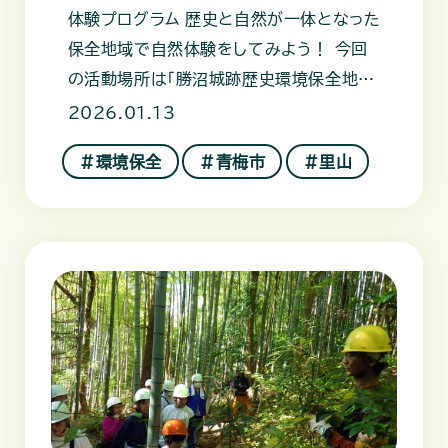
体験プログラム 歴史と自然が一体となった
保全地域で自然体験をしてみよう！ 今回
の活動場所は「勝沼城跡歴史環境保全地
域」です。ここは、アカマツ林
2026.01.13
＃環境保全
＃青梅市
＃里山