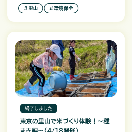
＃里山
＃環境保全
終了しました
東京の里山で米づくり体験！～種
まき編～（4/18開催）