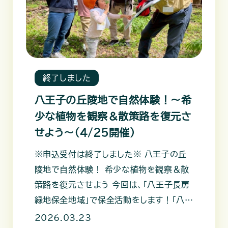
終了しました
八王子の丘陵地で自然体験！～希
少な植物を観察＆散策路を復元さ
せよう～（4/25開催）
※申込受付は終了しました※ 八王子の丘
陵地で自然体験！ 希少な植物を観察＆散
策路を復元させよう 今回は、「八王子長房
緑地保全地域」で保全活動をします！「八王
子長房緑地保全地域」は、八
2026.03.23