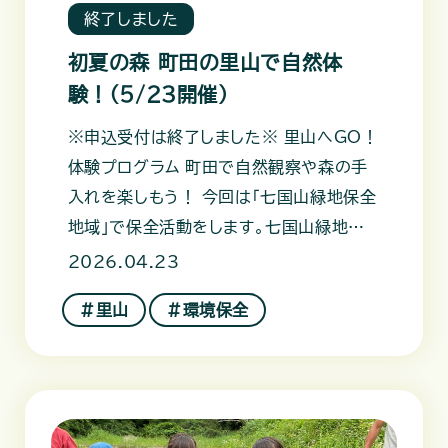
終了しました
初夏の森 町田の里山で自然体
験！（5/23開催）
※申込受付は終了しました※ 里山へGO！
体験プログラム 町田で自然観察や森の手
入れを楽しもう！ 今回は「七国山緑地保全
地域」で保全活動をします。七国山緑地保
全地域は、町田市のほぼ中心
2026.04.23
＃里山
＃環境保全